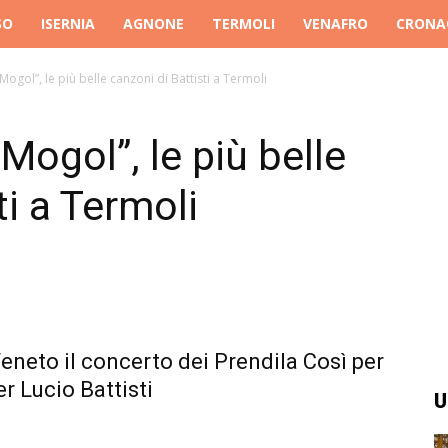
SO
ISERNIA
AGNONE
TERMOLI
VENAFRO
CRONA
ogol”, le più belle canzoni di Battisti a Termoli
ogol”, le più belle
ti a Termoli
Veneto il concerto dei Prendila Così per
r Lucio Battisti
U