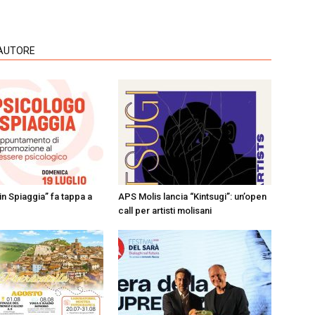
'AUTORE
in Spiaggia” fa tappa a
APS Molis lancia “Kintsugi”: un’open
call per artisti molisani