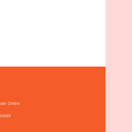
nale Online
660680