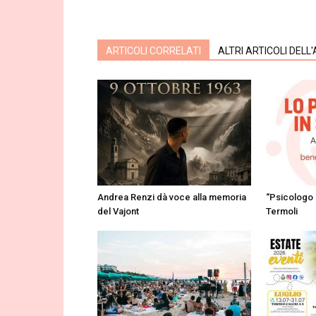
ARTICOLI CORRELATI
ALTRI ARTICOLI DELL
Andrea Renzi dà voce alla memoria
“Psicologo 
del Vajont
Termoli