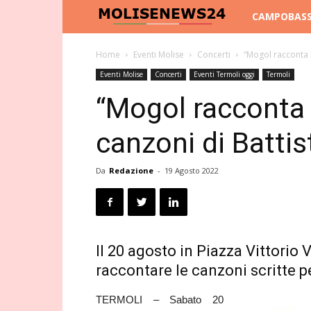
Molise
CAMPOBAS
News
Home
Eventi Molise
Concerti
“Mogol racconta M
Eventi Molise
Concerti
Eventi Termoli oggi
Termoli
24
“Mogol racconta M
canzoni di Battis
Da
Redazione
-
19 Agosto 2022
Il 20 agosto in Piazza Vittorio 
raccontare le canzoni scritte pe
TERMOLI – Sabato 20