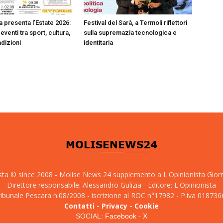
a presenta l’Estate 2026:
Festival del Sarà, a Termoli riflettori
eventi tra sport, cultura,
sulla supremazia tecnologica e
adizioni
identitaria
sta © since 2008 - Molise News 24 supplemento a L'Opinionista Gior
Direttore responsabile: Alessandro Gulizia - Editore: L'Opinionista
tribunale Pescara n.08/2008 - iscrizione al ROC n°17982 - P.iva 01873
Contatti
-
Privacy
-
Cookie
SOCIAL:
Facebook
-
X