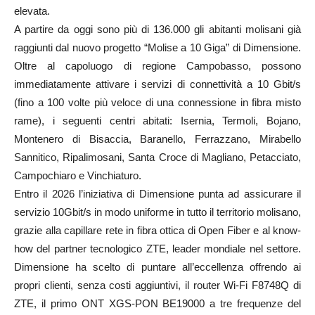
elevata.
A partire da oggi sono più di 136.000 gli abitanti molisani già
raggiunti dal nuovo progetto “Molise a 10 Giga” di Dimensione.
Oltre al capoluogo di regione Campobasso, possono
immediatamente attivare i servizi di connettività a 10 Gbit/s
(fino a 100 volte più veloce di una connessione in fibra misto
rame), i seguenti centri abitati: Isernia, Termoli, Bojano,
Montenero di Bisaccia, Baranello, Ferrazzano, Mirabello
Sannitico, Ripalimosani, Santa Croce di Magliano, Petacciato,
Campochiaro e Vinchiaturo.
Entro il 2026 l’iniziativa di Dimensione punta ad assicurare il
servizio 10Gbit/s in modo uniforme in tutto il territorio molisano,
grazie alla capillare rete in fibra ottica di Open Fiber e al know-
how del partner tecnologico ZTE, leader mondiale nel settore.
Dimensione ha scelto di puntare all’eccellenza offrendo ai
propri clienti, senza costi aggiuntivi, il router Wi-Fi F8748Q di
ZTE, il primo ONT XGS-PON BE19000 a tre frequenze del