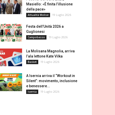
Masiello: «È finita l’illusione
della pace»
19 Luglio 2026
Attualità Molise
Festa dell’Unità 2026 a
Guglionesi
19 Luglio 2026
Campobasso
La Molisana Magnolia, arriva
l’ala lettone Kate Vilka
19 Luglio 2026
Basket
A Isernia arriva il “Workout in
Silent”: movimento, inclusione
e benessere...
19 Luglio 2026
Isernia