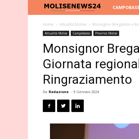
Molise
CAMPOBAS
News
Home
Attualità Molise
Monsignor Bregantini a Ric
Attualità Molise
Campobasso
Province Molise
24
Monsignor Bregant
Giornata regiona
Ringraziamento
Da
Redazione
-
9 Gennaio 2024