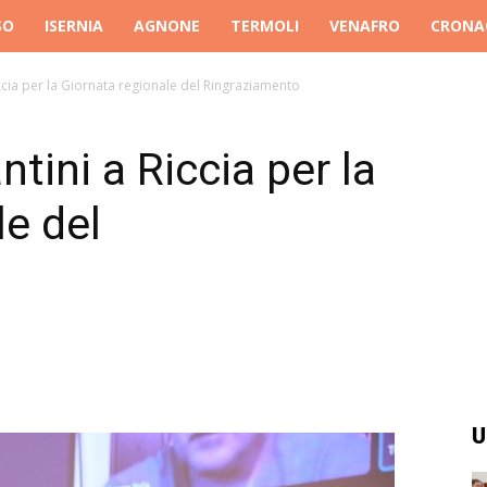
SO
ISERNIA
AGNONE
TERMOLI
VENAFRO
CRONA
cia per la Giornata regionale del Ringraziamento
ini a Riccia per la
le del
U