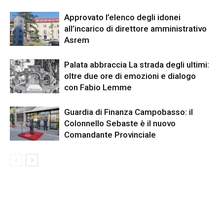
Approvato l’elenco degli idonei
all’incarico di direttore amministrativo
Asrem
Palata abbraccia La strada degli ultimi:
oltre due ore di emozioni e dialogo
con Fabio Lemme
Guardia di Finanza Campobasso: il
Colonnello Sebaste è il nuovo
Comandante Provinciale