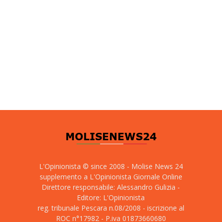
L'Opinionista © since 2008 - Molise News 24
supplemento a L'Opinionista Giornale Online
Direttore responsabile: Alessandro Gulizia -
Editore: L'Opinionista
reg. tribunale Pescara n.08/2008 - iscrizione al
ROC n°17982 - P.iva 01873660680