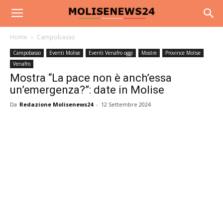
Home
Campobasso
Campobasso
Eventi Molise
Eventi Venafro oggi
Mostre
Province Molise
Venafro
Mostra “La pace non è anch’essa
un’emergenza?”: date in Molise
Da
Redazione Molisenews24
-
12 Settembre 2024