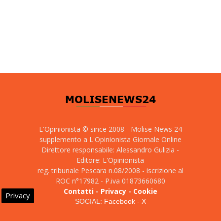
L'Opinionista © since 2008 - Molise News 24
supplemento a L'Opinionista Giornale Online
Direttore responsabile: Alessandro Gulizia -
Editore: L'Opinionista
reg. tribunale Pescara n.08/2008 - iscrizione al
ROC n°17982 - P.iva 01873660680
Contatti
-
Privacy
-
Cookie
Privacy
SOCIAL:
Facebook
-
X