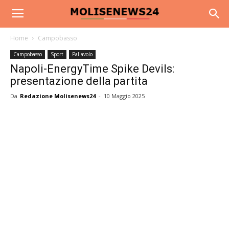
Home
Campobasso
Campobasso
Sport
Pallavolo
Napoli-EnergyTime Spike Devils:
presentazione della partita
Da
Redazione Molisenews24
-
10 Maggio 2025