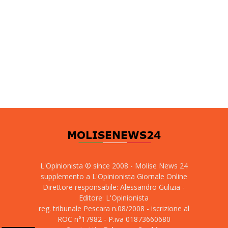
L'Opinionista © since 2008 - Molise News 24
supplemento a L'Opinionista Giornale Online
Direttore responsabile: Alessandro Gulizia -
Editore: L'Opinionista
reg. tribunale Pescara n.08/2008 - iscrizione al
ROC n°17982 - P.iva 01873660680