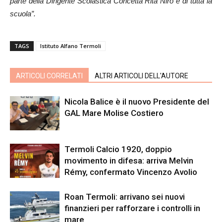
parte della Dirigente Scolastica Concetta Rita Niro e di tutta la
scuola”.
TAGS
Istituto Alfano Termoli
ARTICOLI CORRELATI
ALTRI ARTICOLI DELL'AUTORE
Nicola Balice è il nuovo Presidente del
GAL Mare Molise Costiero
Termoli Calcio 1920, doppio
movimento in difesa: arriva Melvin
Rémy, confermato Vincenzo Avolio
Roan Termoli: arrivano sei nuovi
finanzieri per rafforzare i controlli in
mare