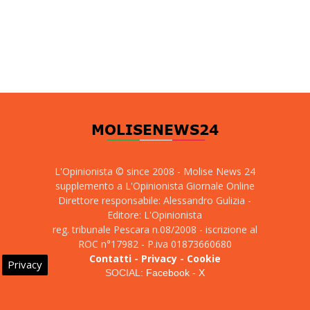
L'Opinionista © since 2008 - Molise News 24
supplemento a L'Opinionista Giornale Online
Direttore responsabile: Alessandro Gulizia -
Editore: L'Opinionista
reg. tribunale Pescara n.08/2008 - iscrizione al
ROC n°17982 - P.iva 01873660680
Contatti
-
Privacy
-
Cookie
Privacy
SOCIAL:
Facebook
-
X