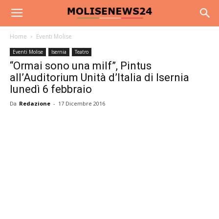
Home
Eventi Molise
Eventi Molise
Isernia
Teatro
“Ormai sono una milf”, Pintus
all’Auditorium Unità d’Italia di Isernia
lunedì 6 febbraio
Da
Redazione
-
17 Dicembre 2016