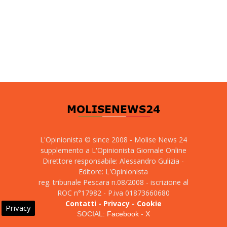
L'Opinionista © since 2008 - Molise News 24
supplemento a L'Opinionista Giornale Online
Direttore responsabile: Alessandro Gulizia -
Editore: L'Opinionista
reg. tribunale Pescara n.08/2008 - iscrizione al
ROC n°17982 - P.iva 01873660680
Contatti
-
Privacy
-
Cookie
Privacy
SOCIAL:
Facebook
-
X