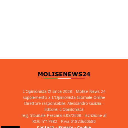
L'Opinionista © since 2008 - Molise News 24
supplemento a L'Opinionista Giornale Online
Direttore responsabile: Alessandro Gulizia -
Editore: L'Opinionista
reg. tribunale Pescara n.08/2008 - iscrizione al
ROC n°17982 - P.iva 01873660680
Contatti
-
Privacy
-
Cookie