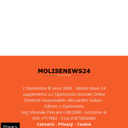
L'Opinionista © since 2008 - Molise News 24
supplemento a L'Opinionista Giornale Online
Direttore responsabile: Alessandro Gulizia -
Editore: L'Opinionista
reg. tribunale Pescara n.08/2008 - iscrizione al
ROC n°17982 - P.iva 01873660680
Contatti
-
Privacy
-
Cookie
Privacy