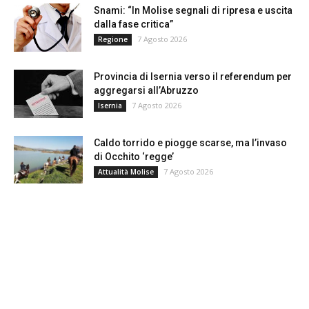
Snami: “In Molise segnali di ripresa e uscita
dalla fase critica”
7 Agosto 2026
Regione
Provincia di Isernia verso il referendum per
aggregarsi all’Abruzzo
7 Agosto 2026
Isernia
Caldo torrido e piogge scarse, ma l’invaso
di Occhito ‘regge’
7 Agosto 2026
Attualità Molise