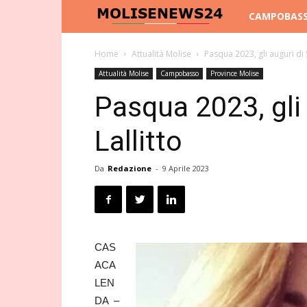
Molise
CAMPOBAS
News
Home
Attualità Molise
Pasqua 2023, gli auguri di 
Attualità Molise
Campobasso
Province Molise
24
Pasqua 2023, gli 
Lallitto
Da
Redazione
-
9 Aprile 2023
CAS
ACA
LEN
DA –