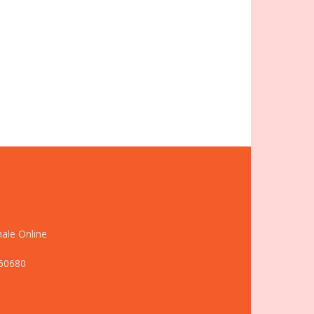
nale Online
660680