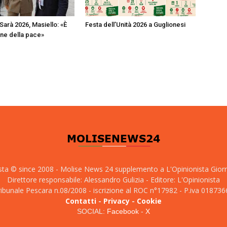
 Sarà 2026, Masiello: «È
Festa dell’Unità 2026 a Guglionesi
sione della pace»
sta © since 2008 - Molise News 24 supplemento a L'Opinionista Gior
Direttore responsabile: Alessandro Gulizia - Editore: L'Opinionista
tribunale Pescara n.08/2008 - iscrizione al ROC n°17982 - P.iva 01873
Contatti
-
Privacy
-
Cookie
SOCIAL:
Facebook
-
X