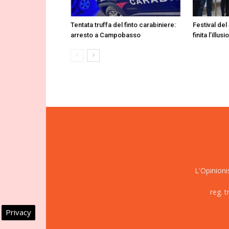
Tentata truffa del finto carabiniere:
Festival del
arresto a Campobasso
finita l’illu
L'Opinioni
reg. 
Privacy