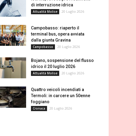
di interruzione idrica
20 Luglio 2026
Attualità Molise
Campobasso: riaperto il
terminal bus, opera avviata
dalla giunta Gravina
20 Luglio 2026
Campobasso
Bojano, sospensione del flusso
idrico il 20 luglio 2026
20 Luglio 2026
Attualità Molise
Quattro veicoli incendiati a
Termoli: in carcere un 50enne
foggiano
20 Luglio 2026
Cronaca