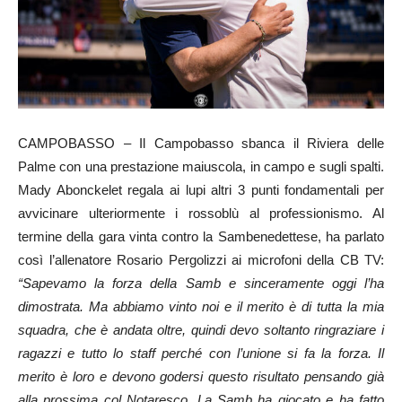
CAMPOBASSO – Il Campobasso sbanca il Riviera delle
Palme con una prestazione maiuscola, in campo e sugli spalti.
Mady Abonckelet regala ai lupi altri 3 punti fondamentali per
avvicinare ulteriormente i rossoblù al professionismo. Al
termine della gara vinta contro la Sambenedettese, ha parlato
così l’allenatore Rosario Pergolizzi ai microfoni della CB TV:
“Sapevamo la forza della Samb e sinceramente oggi l’ha
dimostrata. Ma abbiamo vinto noi e il merito è di tutta la mia
squadra, che è andata oltre, quindi devo soltanto ringraziare i
ragazzi e tutto lo staff perché con l’unione si fa la forza. Il
merito è loro e devono godersi questo risultato pensando già
alla prossima col Notaresco. La Samb ha giocato e ha fatto