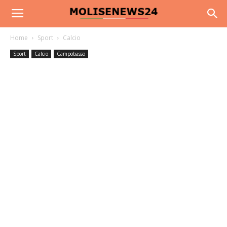
Home
Sport
Calcio
Sport
Calcio
Campobasso