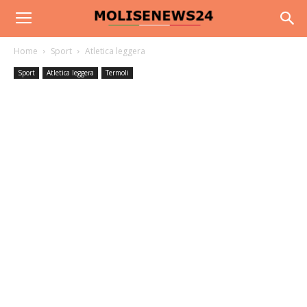
Home
Sport
Atletica leggera
Sport
Atletica leggera
Termoli