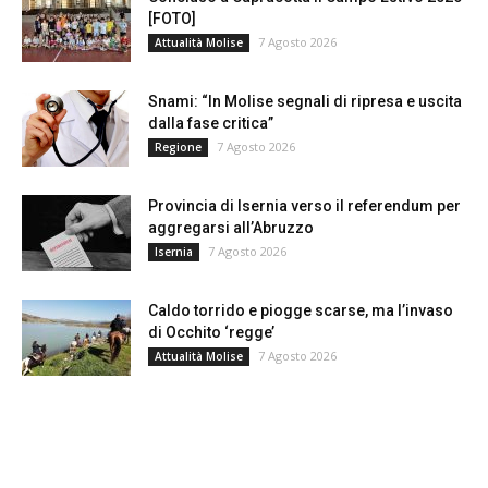
[FOTO]
7 Agosto 2026
Attualità Molise
Snami: “In Molise segnali di ripresa e uscita
dalla fase critica”
7 Agosto 2026
Regione
Provincia di Isernia verso il referendum per
aggregarsi all’Abruzzo
7 Agosto 2026
Isernia
Caldo torrido e piogge scarse, ma l’invaso
di Occhito ‘regge’
7 Agosto 2026
Attualità Molise