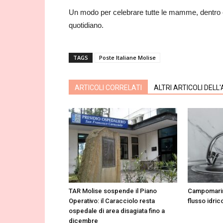
Un modo per celebrare tutte le mamme, dentro e f
quotidiano.
TAGS
Poste Italiane Molise
ARTICOLI CORRELATI
ALTRI ARTICOLI DELL
TAR Molise sospende il Piano
Campomarin
Operativo: il Caracciolo resta
flusso idrico
ospedale di area disagiata fino a
dicembre