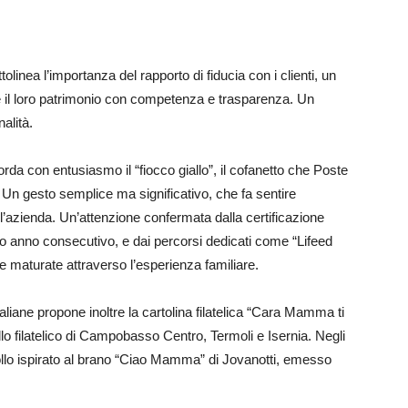
olinea l’importanza del rapporto di fiducia con i clienti, un
e il loro patrimonio con competenza e trasparenza. Un
alità.
corda con entusiasmo il “fiocco giallo”, il cofanetto che Poste
io. Un gesto semplice ma significativo, che fa sentire
ell’azienda. Un’attenzione confermata dalla certificazione
mo anno consecutivo, e dai percorsi dedicati come “Lifeed
 maturate attraverso l’esperienza familiare.
iane propone inoltre la cartolina filatelica “Cara Mamma ti
tello filatelico di Campobasso Centro, Termoli e Isernia. Negli
obollo ispirato al brano “Ciao Mamma” di Jovanotti, emesso