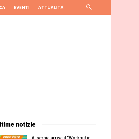
CA
EVENTI
ATTUALITÀ
ltime notizie
A Isernia arriva il “Workout in