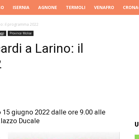
SO
ISERNIA
AGNONE
TERMOLI
VENAFRO
CRONA
no: il programma 2022
ggi
Province Molise
rdi a Larino: il
2
o 15 giugno 2022 dalle ore 9.00 alle
alazzo Ducale
U