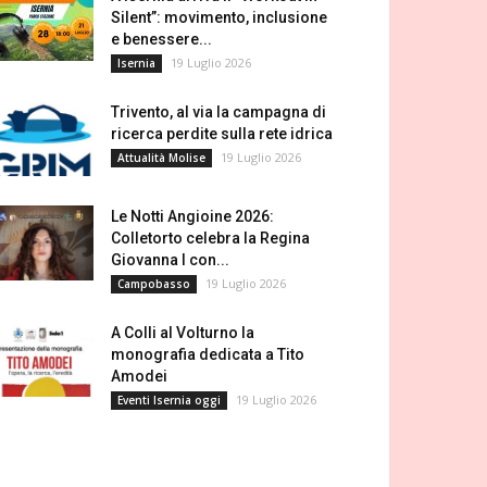
Silent”: movimento, inclusione
e benessere...
19 Luglio 2026
Isernia
Trivento, al via la campagna di
ricerca perdite sulla rete idrica
19 Luglio 2026
Attualità Molise
Le Notti Angioine 2026:
Colletorto celebra la Regina
Giovanna I con...
19 Luglio 2026
Campobasso
A Colli al Volturno la
monografia dedicata a Tito
Amodei
19 Luglio 2026
Eventi Isernia oggi