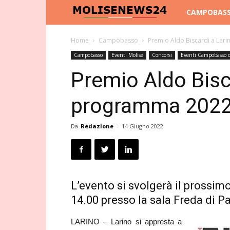
Molise
CAMPOBAS
News
Home
Campobasso
Premio Aldo Biscardi a Lari
Campobasso
Eventi Molise
Concorsi
Eventi Campobasso o
24
Premio Aldo Bisca
programma 202
Da
Redazione
-
14 Giugno 2022
L’evento si svolgerà il prossim
14.00 presso la sala Freda di P
LARINO – Larino si appresta a