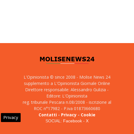
L'Opinionista © since 2008 - Molise News 24
supplemento a L'Opinionista Giornale Online
Direttore responsabile: Alessandro Gulizia -
Editore: L'Opinionista
reg. tribunale Pescara n.08/2008 - iscrizione al
ROC n°17982 - P.iva 01873660680
Contatti
-
Privacy
-
Cookie
Privacy
SOCIAL:
Facebook
-
X