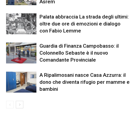
Asrem
Palata abbraccia La strada degli ultimi:
oltre due ore di emozioni e dialogo
con Fabio Lemme
Guardia di Finanza Campobasso: il
Colonnello Sebaste è il nuovo
Comandante Provinciale
A Ripalimosani nasce Casa Azzurra: il
dono che diventa rifugio per mamme e
bambini