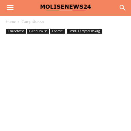
Home
Campobasso
Campobasso
Eventi Molise
Concerti
Eventi Campobasso oggi