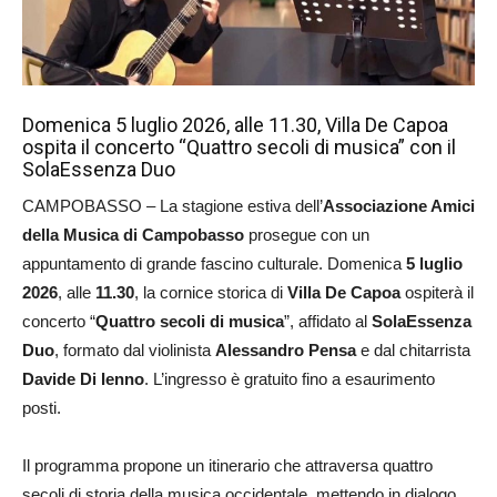
Domenica 5 luglio 2026, alle 11.30, Villa De Capoa
ospita il concerto “Quattro secoli di musica” con il
SolaEssenza Duo
CAMPOBASSO – La stagione estiva dell’
Associazione Amici
della Musica di Campobasso
prosegue con un
appuntamento di grande fascino culturale. Domenica
5 luglio
2026
, alle
11.30
, la cornice storica di
Villa De Capoa
ospiterà il
concerto “
Quattro secoli di musica
”, affidato al
SolaEssenza
Duo
, formato dal violinista
Alessandro Pensa
e dal chitarrista
Davide Di Ienno
. L’ingresso è gratuito fino a esaurimento
posti.
Il programma propone un itinerario che attraversa quattro
secoli di storia della musica occidentale, mettendo in dialogo