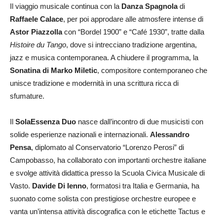
Il viaggio musicale continua con la
Danza Spagnola
di
Raffaele Calace
, per poi approdare alle atmosfere intense di
Astor Piazzolla
con “Bordel 1900” e “Café 1930”, tratte dalla
Histoire du Tango
, dove si intrecciano tradizione argentina,
jazz e musica contemporanea. A chiudere il programma, la
Sonatina di Marko Miletic
, compositore contemporaneo che
unisce tradizione e modernità in una scrittura ricca di
sfumature.
Il
SolaEssenza Duo
nasce dall’incontro di due musicisti con
solide esperienze nazionali e internazionali.
Alessandro
Pensa
, diplomato al Conservatorio “Lorenzo Perosi” di
Campobasso, ha collaborato con importanti orchestre italiane
e svolge attività didattica presso la Scuola Civica Musicale di
Vasto.
Davide Di Ienno
, formatosi tra Italia e Germania, ha
suonato come solista con prestigiose orchestre europee e
vanta un’intensa attività discografica con le etichette Tactus e