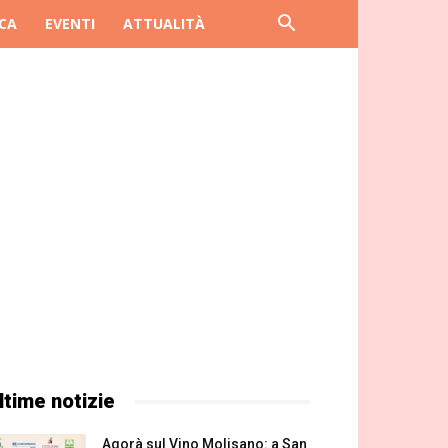
CA
EVENTI
ATTUALITÀ
ltime notizie
Agorà sul Vino Molisano: a San