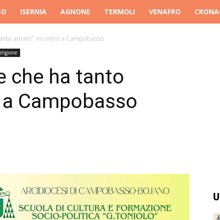
SO
ISERNIA
AGNONE
TERMOLI
VENAFRO
CRONA
 tanto amato”: incontro a Campobasso
eligione
e che ha tanto
o a Campobasso
U