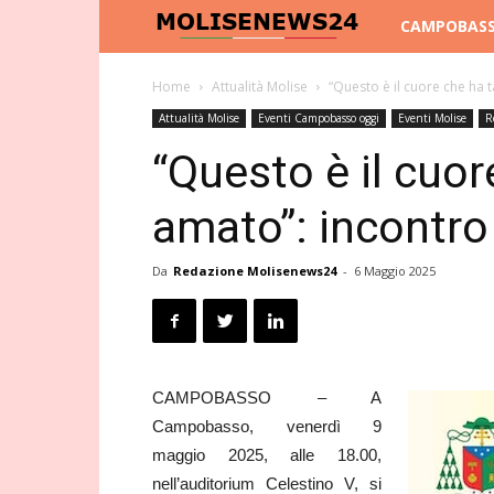
Molise
CAMPOBAS
News
Home
Attualità Molise
“Questo è il cuore che ha
Attualità Molise
Eventi Campobasso oggi
Eventi Molise
R
24
“Questo è il cuor
amato”: incontr
Da
Redazione Molisenews24
-
6 Maggio 2025
CAMPOBASSO – A
Campobasso, venerdì 9
maggio 2025, alle 18.00,
nell’auditorium Celestino V, si