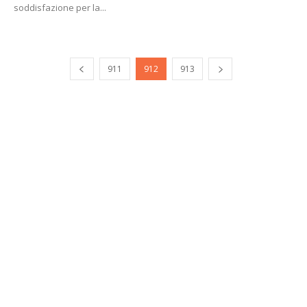
soddisfazione per la...
911
912
913