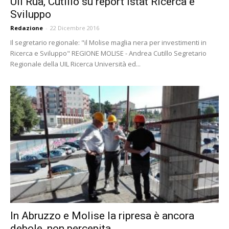
Uil Rua, Cutillo su report Istat Ricerca e
Sviluppo
Redazione
-
22 Dicembre 2016
Il segretario regionale: "il Molise maglia nera per investimenti in
Ricerca e Sviluppo" REGIONE MOLISE - Andrea Cutillo Segretario
Regionale della UIL Ricerca Università ed...
In Abruzzo e Molise la ripresa è ancora
debole, non percepita...