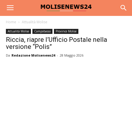
Home
Attualità Molise
Attualità Molise
Campobasso
Province Molise
Riccia, riapre l’Ufficio Postale nella
versione “Polis”
Da
Redazione Molisenews24
-
28 Maggio 2026