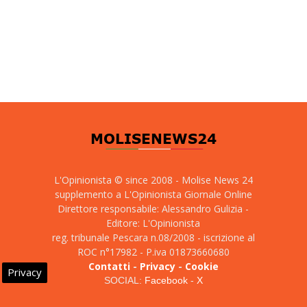
L'Opinionista © since 2008 - Molise News 24
supplemento a L'Opinionista Giornale Online
Direttore responsabile: Alessandro Gulizia -
Editore: L'Opinionista
reg. tribunale Pescara n.08/2008 - iscrizione al
ROC n°17982 - P.iva 01873660680
Contatti
-
Privacy
-
Cookie
Privacy
SOCIAL:
Facebook
-
X