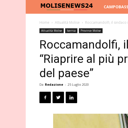
Molise
CAMPOBAS
News
Home
Attualità Molise
Roccamandolfi, il sindaco in
Attualità Molise
Isernia
Province Molise
24
Roccamandolfi, il
“Riaprire al più p
del paese”
Da
Redazione
-
25 Luglio 2020