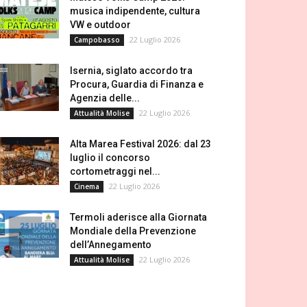
musica indipendente, cultura
VW e outdoor
22 Luglio 2026
Campobasso
Isernia, siglato accordo tra
Procura, Guardia di Finanza e
Agenzia delle...
22 Luglio 2026
Attualità Molise
Alta Marea Festival 2026: dal 23
luglio il concorso
cortometraggi nel...
22 Luglio 2026
Cinema
Termoli aderisce alla Giornata
Mondiale della Prevenzione
dell’Annegamento
22 Luglio 2026
Attualità Molise