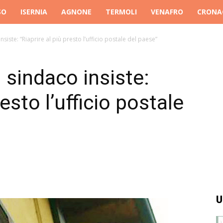
SO
ISERNIA
AGNONE
TERMOLI
VENAFRO
CRONA
siste: “Riaprire al più presto l’ufficio postale del paese”
 sindaco insiste:
resto l’ufficio postale
U