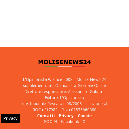
L'Opinionista © since 2008 - Molise News 24
supplemento a L'Opinionista Giornale Online
Direttore responsabile: Alessandro Gulizia -
Editore: L'Opinionista
reg. tribunale Pescara n.08/2008 - iscrizione al
ROC n°17982 - P.iva 01873660680
Contatti
-
Privacy
-
Cookie
Privacy
SOCIAL:
Facebook
-
X