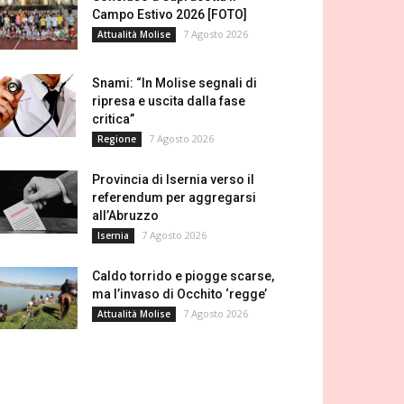
Campo Estivo 2026 [FOTO]
7 Agosto 2026
Attualità Molise
Snami: “In Molise segnali di
ripresa e uscita dalla fase
critica”
7 Agosto 2026
Regione
Provincia di Isernia verso il
referendum per aggregarsi
all’Abruzzo
7 Agosto 2026
Isernia
Caldo torrido e piogge scarse,
ma l’invaso di Occhito ‘regge’
7 Agosto 2026
Attualità Molise