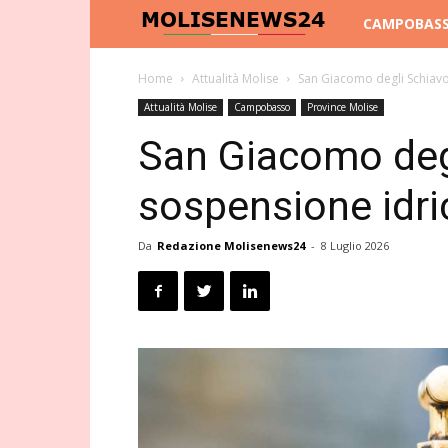
Molise
CAMPOBAS
News
Home
Attualità Molise
San Giacomo degli Schiavon
Attualità Molise
Campobasso
Province Molise
24
San Giacomo degl
sospensione idric
Da
Redazione Molisenews24
-
8 Luglio 2026