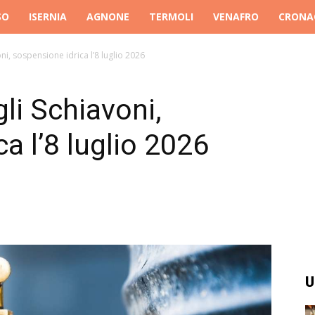
SO
ISERNIA
AGNONE
TERMOLI
VENAFRO
CRONA
i, sospensione idrica l’8 luglio 2026
i Schiavoni,
a l’8 luglio 2026
U