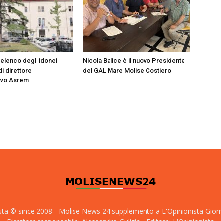
’elenco degli idonei
Nicola Balice è il nuovo Presidente
di direttore
del GAL Mare Molise Costiero
ivo Asrem
sta © since 2008 - Molise News 24 supplemento a L'Opinionista Gior