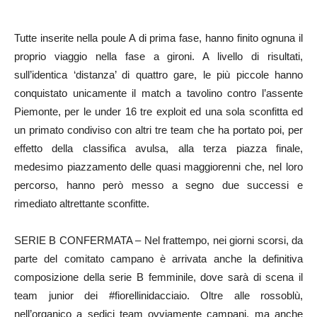
Tutte inserite nella poule A di prima fase, hanno finito ognuna il
proprio viaggio nella fase a gironi. A livello di risultati,
sull’identica ‘distanza’ di quattro gare, le più piccole hanno
conquistato unicamente il match a tavolino contro l’assente
Piemonte, per le under 16 tre exploit ed una sola sconfitta ed
un primato condiviso con altri tre team che ha portato poi, per
effetto della classifica avulsa, alla terza piazza finale,
medesimo piazzamento delle quasi maggiorenni che, nel loro
percorso, hanno però messo a segno due successi e
rimediato altrettante sconfitte.
SERIE B CONFERMATA – Nel frattempo, nei giorni scorsi, da
parte del comitato campano è arrivata anche la definitiva
composizione della serie B femminile, dove sarà di scena il
team junior dei #fiorellinidacciaio. Oltre alle rossoblù,
nell’organico a sedici team ovviamente campani, ma anche