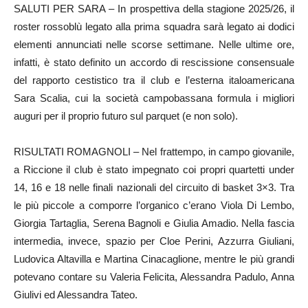
SALUTI PER SARA – In prospettiva della stagione 2025/26, il
roster rossoblù legato alla prima squadra sarà legato ai dodici
elementi annunciati nelle scorse settimane. Nelle ultime ore,
infatti, è stato definito un accordo di rescissione consensuale
del rapporto cestistico tra il club e l’esterna italoamericana
Sara Scalia, cui la società campobassana formula i migliori
auguri per il proprio futuro sul parquet (e non solo).
RISULTATI ROMAGNOLI – Nel frattempo, in campo giovanile,
a Riccione il club è stato impegnato coi propri quartetti under
14, 16 e 18 nelle finali nazionali del circuito di basket 3×3. Tra
le più piccole a comporre l’organico c’erano Viola Di Lembo,
Giorgia Tartaglia, Serena Bagnoli e Giulia Amadio. Nella fascia
intermedia, invece, spazio per Cloe Perini, Azzurra Giuliani,
Ludovica Altavilla e Martina Cinacaglione, mentre le più grandi
potevano contare su Valeria Felicita, Alessandra Padulo, Anna
Giulivi ed Alessandra Tateo.