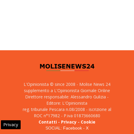
L'Opinionista © since 2008 - Molise News 24
supplemento a L'Opinionista Giornale Online
Direttore responsabile: Alessandro Gulizia -
Editore: L'Opinionista
reg. tribunale Pescara n.08/2008 - iscrizione al
ROC n°17982 - P.iva 01873660680
Contatti
-
Privacy
-
Cookie
Privacy
SOCIAL:
Facebook
-
X