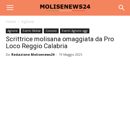
Home
Agnone
Agnone
Eventi Molise
Concorsi
Eventi Agnone oggi
Scrittrice molisana omaggiata da Pro
Loco Reggio Calabria
Da
Redazione Molisenews24
-
19 Maggio 2025