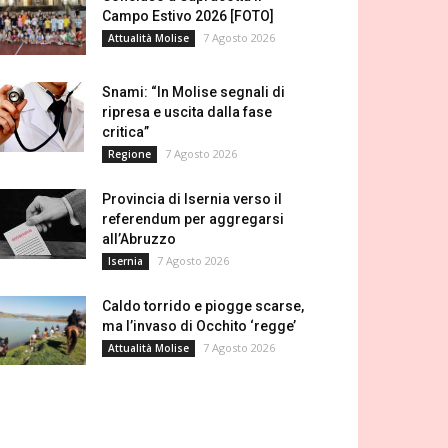
Campo Estivo 2026 [FOTO]
7 Agosto 2026
Attualità Molise
Snami: “In Molise segnali di
ripresa e uscita dalla fase
critica”
7 Agosto 2026
Regione
Provincia di Isernia verso il
referendum per aggregarsi
all’Abruzzo
7 Agosto 2026
Isernia
Caldo torrido e piogge scarse,
ma l’invaso di Occhito ‘regge’
7 Agosto 2026
Attualità Molise