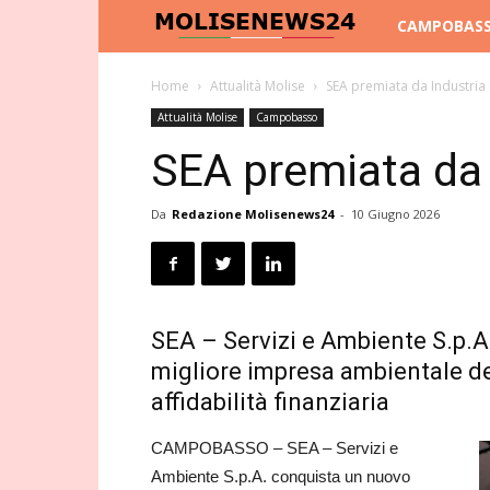
Molise
CAMPOBAS
News
Home
Attualità Molise
SEA premiata da Industria 
Attualità Molise
Campobasso
24
SEA premiata da 
Da
Redazione Molisenews24
-
10 Giugno 2026
SEA – Servizi e Ambiente S.p.A
migliore impresa ambientale d
affidabilità finanziaria
CAMPOBASSO – SEA – Servizi e
Ambiente S.p.A. conquista un nuovo