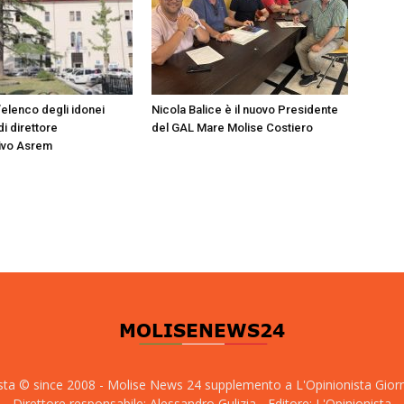
’elenco degli idonei
Nicola Balice è il nuovo Presidente
di direttore
del GAL Mare Molise Costiero
ivo Asrem
sta © since 2008 - Molise News 24 supplemento a L'Opinionista Gior
Direttore responsabile: Alessandro Gulizia - Editore: L'Opinionista