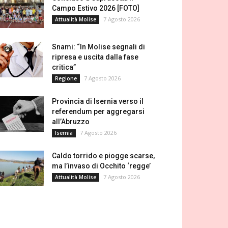
Campo Estivo 2026 [FOTO]
7 Agosto 2026
Attualità Molise
Snami: “In Molise segnali di
ripresa e uscita dalla fase
critica”
7 Agosto 2026
Regione
Provincia di Isernia verso il
referendum per aggregarsi
all’Abruzzo
7 Agosto 2026
Isernia
Caldo torrido e piogge scarse,
ma l’invaso di Occhito ‘regge’
7 Agosto 2026
Attualità Molise