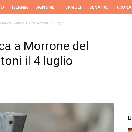
SO
ISERNIA
AGNONE
TERMOLI
VENAFRO
CRONA
ne del Sannio e Ripabottoni il 4 luglio
ca a Morrone del
oni il 4 luglio
U