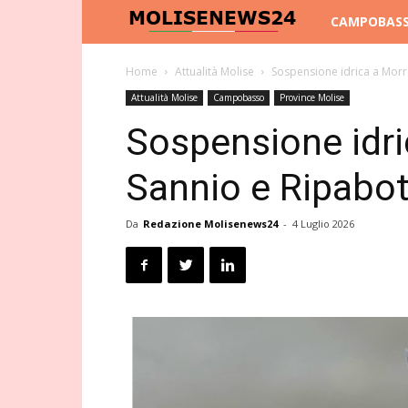
Molise
CAMPOBAS
News
Home
Attualità Molise
Sospensione idrica a Morro
Attualità Molise
Campobasso
Province Molise
24
Sospensione idri
Sannio e Ripabott
Da
Redazione Molisenews24
-
4 Luglio 2026