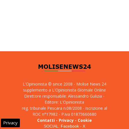
L'Opinionista © since 2008 - Molise News 24
supplemento a L'Opinionista Giornale Online
Direttore responsabile: Alessandro Gulizia -
Editore: L'Opinionista
reg. tribunale Pescara n.08/2008 - iscrizione al
ROC n°17982 - P.iva 01873660680
Contatti
-
Privacy
-
Cookie
Privacy
SOCIAL:
Facebook
-
X