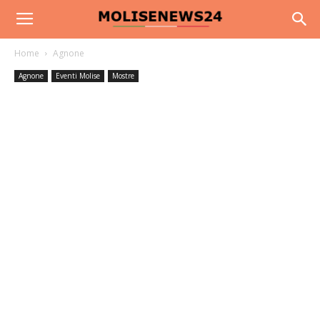
Home
Agnone
Agnone
Eventi Molise
Mostre