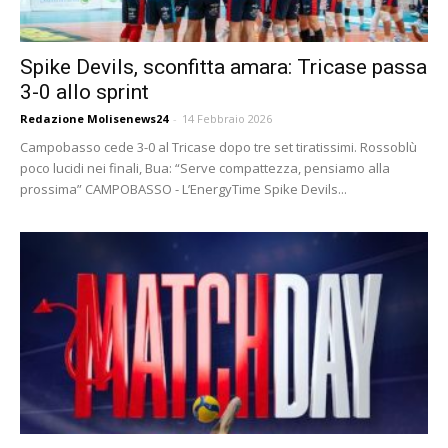
Spike Devils, sconfitta amara: Tricase passa
3-0 allo sprint
Redazione Molisenews24
-
14 Febbraio 2026
Campobasso cede 3-0 al Tricase dopo tre set tiratissimi. Rossoblù
poco lucidi nei finali, Bua: “Serve compattezza, pensiamo alla
prossima” CAMPOBASSO - L’EnergyTime Spike Devils...