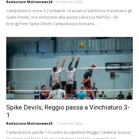
Redazione Molisenews24
-
8 Febbraio 2026
Campobasso vince 3-2 a Napoli: Graziani e Valchinov trascinano gli
Spike Devils, ora vicinissimi alla quota salvezza NAPOLI - Gli
EnergyTime Spike Devils Campobasso tornano...
Spike Devils, Reggio passa a Vinchiaturo 3-
1
Redazione Molisenews24
-
1 Febbraio 2026
Campobasso perde 1-3 contro la capolista Reggio Calabria: buona
reazione nel terzo set, ma i calabresi restano superiori nei