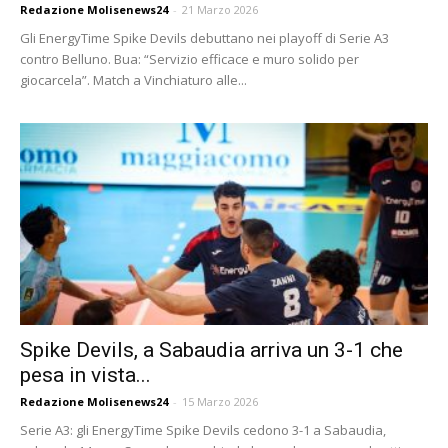
Redazione Molisenews24
-
21 Marzo 2026
Gli EnergyTime Spike Devils debuttano nei playoff di Serie A3
contro Belluno. Bua: “Servizio efficace e muro solido per
giocarcela”. Match a Vinchiaturo alle...
Spike Devils, a Sabaudia arriva un 3-1 che
pesa in vista...
Redazione Molisenews24
-
15 Marzo 2026
Serie A3: gli EnergyTime Spike Devils cedono 3-1 a Sabaudia,