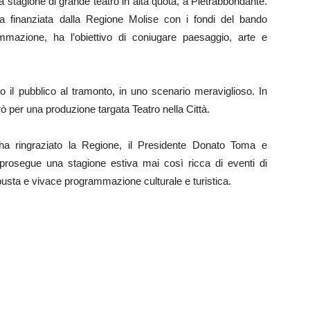
tagione di grande teatro in alta quota, a Pietrabbondante.
a finanziata dalla Regione Molise con i fondi del bando
mazione, ha l’obiettivo di coniugare paesaggio, arte e
to il pubblico al tramonto, in uno scenario meraviglioso. In
 per una produzione targata Teatro nella Città.
ha ringraziato la Regione, il Presidente Donato Toma e
prosegue una stagione estiva mai così ricca di eventi di
obusta e vivace programmazione culturale e turistica.