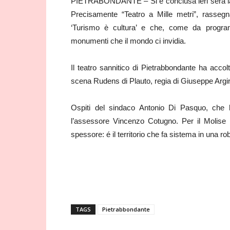
PIETRABONDANTE – Si è conclusa ieri sera la s
Precisamente “Teatro a Mille metri”, rassegn
‘Turismo è cultura’ e che, come da program
monumenti che il mondo ci invidia.
Il teatro sannitico di Pietrabbondante ha accol
scena Rudens di Plauto, regia di Giuseppe Argirò
Ospiti del sindaco Antonio Di Pasquo, che 
l’assessore Vincenzo Cotugno. Per il Molise 
spessore: é il territorio che fa sistema in una r
TAGS
Pietrabbondante