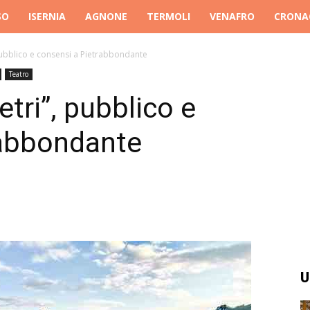
SO
ISERNIA
AGNONE
TERMOLI
VENAFRO
CRONA
 pubblico e consensi a Pietrabbondante
Teatro
etri”, pubblico e
rabbondante
U