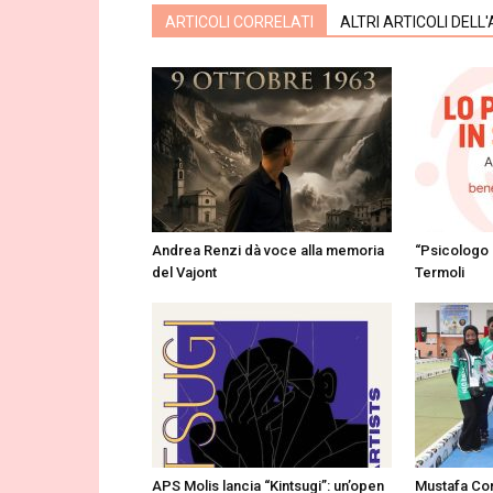
ARTICOLI CORRELATI
ALTRI ARTICOLI DELL
Andrea Renzi dà voce alla memoria
“Psicologo 
del Vajont
Termoli
APS Molis lancia “Kintsugi”: un’open
Mustafa Cor