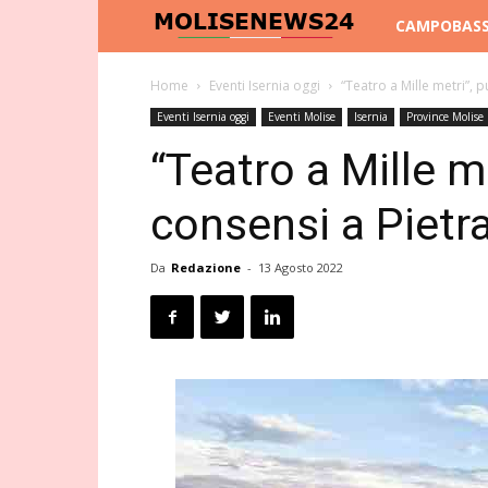
Molise
CAMPOBAS
News
Home
Eventi Isernia oggi
“Teatro a Mille metri”,
Eventi Isernia oggi
Eventi Molise
Isernia
Province Molise
24
“Teatro a Mille m
consensi a Piet
Da
Redazione
-
13 Agosto 2022