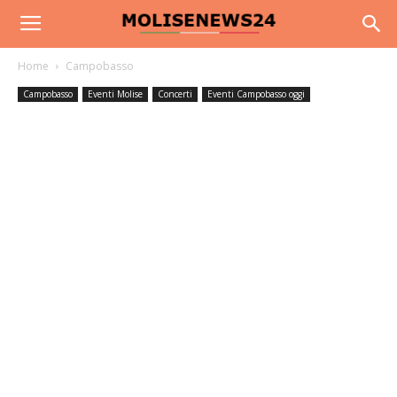
Home
Campobasso
Campobasso
Eventi Molise
Concerti
Eventi Campobasso oggi