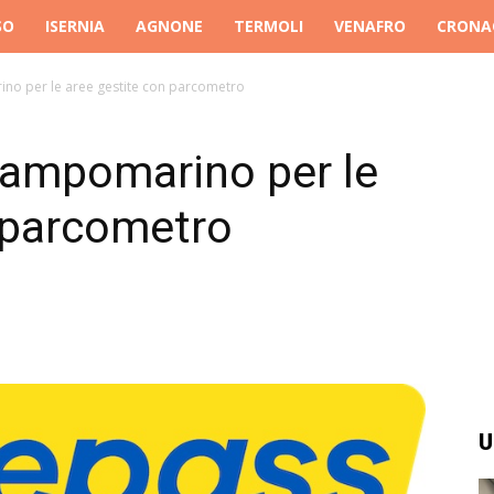
SO
ISERNIA
AGNONE
TERMOLI
VENAFRO
CRONA
no per le aree gestite con parcometro
Campomarino per le
 parcometro
U