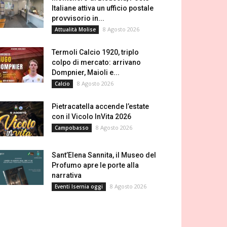
Italiane attiva un ufficio postale
provvisorio in...
8 Agosto 2026
Attualità Molise
Termoli Calcio 1920, triplo
colpo di mercato: arrivano
Dompnier, Maioli e...
8 Agosto 2026
Calcio
Pietracatella accende l’estate
con il Vicolo InVita 2026
8 Agosto 2026
Campobasso
Sant’Elena Sannita, il Museo del
Profumo apre le porte alla
narrativa
8 Agosto 2026
Eventi Isernia oggi