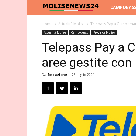
Molise
CAMPOBAS
News
Home
Attualità Molise
Telepass Pay a Campomari
Attualità Molise
Campobasso
Province Molise
24
Telepass Pay a 
aree gestite con
Da
Redazione
-
28 Luglio 2021