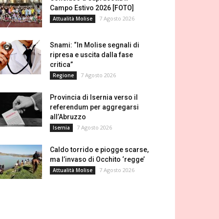
Campo Estivo 2026 [FOTO]
7 Agosto 2026
Attualità Molise
Snami: “In Molise segnali di
ripresa e uscita dalla fase
critica”
7 Agosto 2026
Regione
Provincia di Isernia verso il
referendum per aggregarsi
all’Abruzzo
7 Agosto 2026
Isernia
Caldo torrido e piogge scarse,
ma l’invaso di Occhito ‘regge’
7 Agosto 2026
Attualità Molise