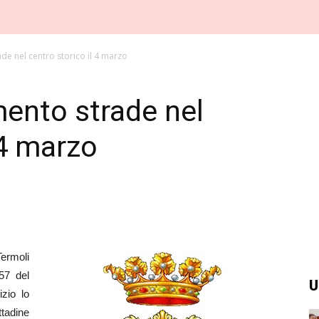
de nel centro storico il 4 marzo
ento strade nel
 4 marzo
ermoli
57 del
U
zio lo
tadine