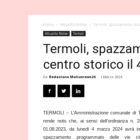
Home
Attualità Molise
Termoli, spazzamento stra
Attualità Molise
Termoli
Termoli, spazzam
centro storico il
Da
Redazione Molisenews24
-
1 Marzo 2024
TERMOLI – L’Amministrazione comunale di T
rende noto che, ai sensi dell’ordinanza n. 2
01.08.2023, da lunedì 4 marzo 2024 avrà ini
spazzamento programmato delle vie cit