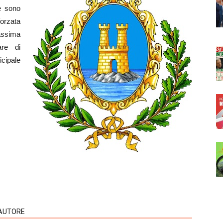
e sono
 forzata
assima
are di
icipale
'AUTORE