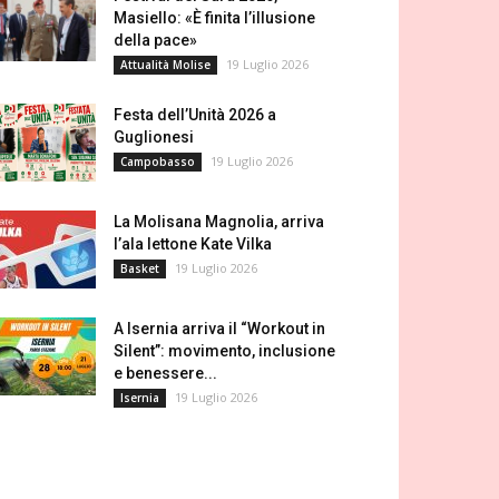
Masiello: «È finita l’illusione
della pace»
19 Luglio 2026
Attualità Molise
Festa dell’Unità 2026 a
Guglionesi
19 Luglio 2026
Campobasso
La Molisana Magnolia, arriva
l’ala lettone Kate Vilka
19 Luglio 2026
Basket
A Isernia arriva il “Workout in
Silent”: movimento, inclusione
e benessere...
19 Luglio 2026
Isernia