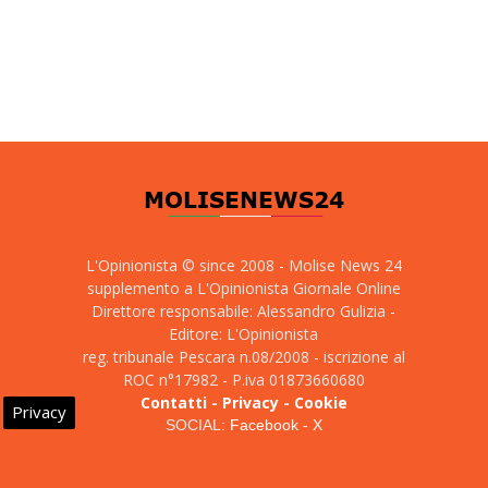
L'Opinionista © since 2008 - Molise News 24
supplemento a L'Opinionista Giornale Online
Direttore responsabile: Alessandro Gulizia -
Editore: L'Opinionista
reg. tribunale Pescara n.08/2008 - iscrizione al
ROC n°17982 - P.iva 01873660680
Contatti
-
Privacy
-
Cookie
Privacy
SOCIAL:
Facebook
-
X