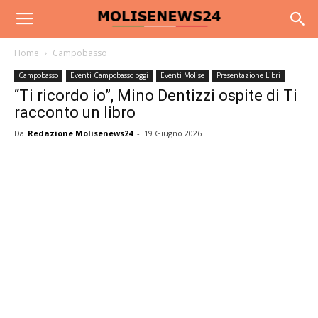
Home
Campobasso
Campobasso
Eventi Campobasso oggi
Eventi Molise
Presentazione Libri
“Ti ricordo io”, Mino Dentizzi ospite di Ti
racconto un libro
Da
Redazione Molisenews24
-
19 Giugno 2026