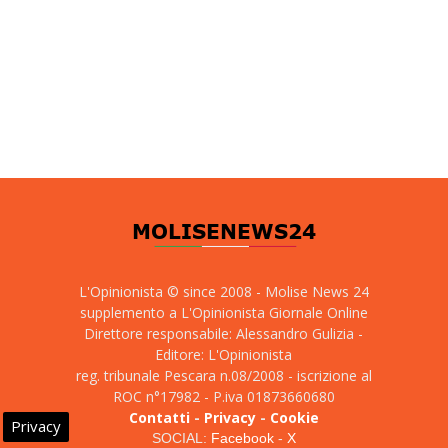
L'Opinionista © since 2008 - Molise News 24
supplemento a L'Opinionista Giornale Online
Direttore responsabile: Alessandro Gulizia -
Editore: L'Opinionista
reg. tribunale Pescara n.08/2008 - iscrizione al
ROC n°17982 - P.iva 01873660680
Contatti
-
Privacy
-
Cookie
Privacy
SOCIAL:
Facebook
-
X