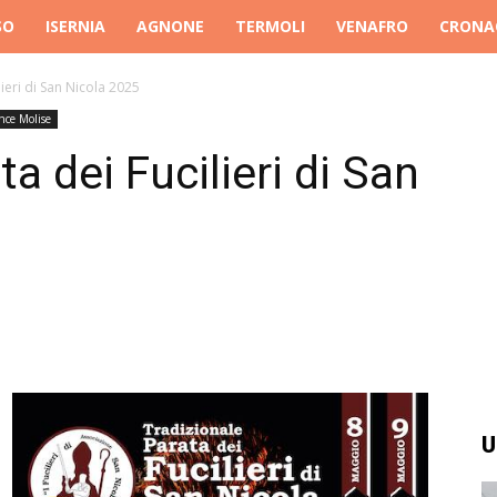
SO
ISERNIA
AGNONE
TERMOLI
VENAFRO
CRONA
ieri di San Nicola 2025
nce Molise
a dei Fucilieri di San
U