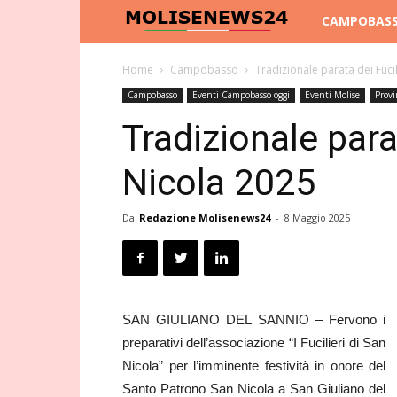
Molise
CAMPOBAS
News
Home
Campobasso
Tradizionale parata dei Fucil
Campobasso
Eventi Campobasso oggi
Eventi Molise
Provi
24
Tradizionale parat
Nicola 2025
Da
Redazione Molisenews24
-
8 Maggio 2025
SAN GIULIANO DEL SANNIO – Fervono i
preparativi dell’associazione “I Fucilieri di San
Nicola” per l’imminente festività in onore del
Santo Patrono San Nicola a San Giuliano del