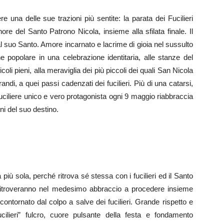
 una delle sue trazioni più sentite: la parata dei Fucilieri
re del Santo Patrono Nicola, insieme alla sfilata finale. Il
al suo Santo. Amore incarnato e lacrime di gioia nel sussulto
ne popolare in una celebrazione identitaria, alle stanze del
vicoli pieni, alla meraviglia dei più piccoli dei quali San Nicola
andi, a quei passi cadenzati dei fucilieri. Più di una catarsi,
fuciliere unico e vero protagonista ogni 9 maggio riabbraccia
ni del suo destino.
 più sola, perché ritrova sé stessa con i fucilieri ed il Santo
 si ritroveranno nel medesimo abbraccio a procedere insieme
 contornato dal colpo a salve dei fucilieri. Grande rispetto e
ucilieri” fulcro, cuore pulsante della festa e fondamento