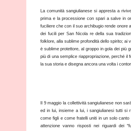
La comunità sangiulianese si appresta a rivivere
prima e la processione con spari a salve in ono
fuciliere che con il suo archibugio rende onore 
dei fucili per San Nicola re della sua tradizio
folklore, alla sublime profondità dello spirito; ai 
è sublime protettore, al groppo in gola dei più gr
più di una semplice riappropriazione, perché il 
la sua storia e disegna ancora una volta i contor
Il 9 maggio la collettività sangiulianese non sarà
ed in lui, insieme a lui, i sangiulianesi tutti
come figli e come fratelli uniti in un solo canto
attenzione vanno risposti nei riguardi dei “f