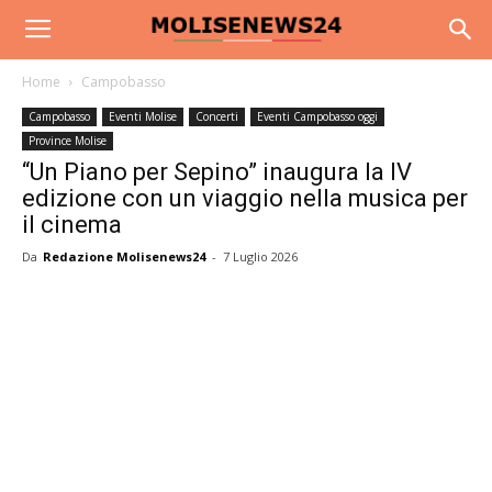
Home
Campobasso
Campobasso
Eventi Molise
Concerti
Eventi Campobasso oggi
Province Molise
“Un Piano per Sepino” inaugura la IV
edizione con un viaggio nella musica per
il cinema
Da
Redazione Molisenews24
-
7 Luglio 2026