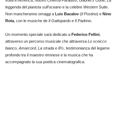
volta in America
,
Nuovo Cinema Paradiso
,
Gabriel’s Oboe
,
La
leggenda del pianista sull’oceano
e la celebre
Western Suite
.
Non mancheranno omaggi a
Luis Bacalov
(
Il Postino
) e
Nino
Rota
, con le musiche de
Il Gattopardo
e
Il Padrino
.
Un momento speciale sarà dedicato a
Federico Fellini
,
attraverso un percorso musicale che attraversa
Lo sceicco
bianco
,
Amarcord
,
La strada
e
8½
, testimonianza del legame
profondo tra il maestro riminese e la musica che ha
accompagnato la sua poetica cinematografica.