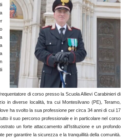
i
a
r
io
na
a
la
un
di
 frequentatore di corso presso la Scuola Allievi Carabinieri di
zio in diverse località, tra cui Montesilvano (PE), Teramo,
ove ha svolto la sua professione per circa 34 anni di cui 17
tto il suo percorso professionale e in particolare nel corso
strato un forte attaccamento all’Istituzione e un profondo
per garantire la sicurezza e la tranquillità della comunità.