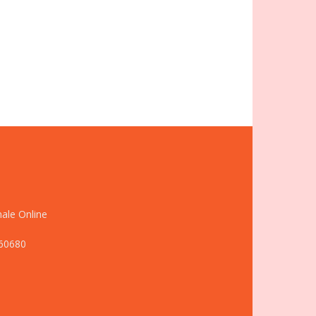
nale Online
660680