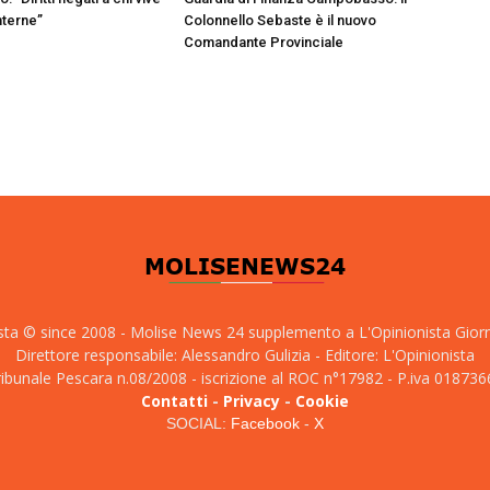
nterne”
Colonnello Sebaste è il nuovo
Comandante Provinciale
sta © since 2008 - Molise News 24 supplemento a L'Opinionista Gior
Direttore responsabile: Alessandro Gulizia - Editore: L'Opinionista
tribunale Pescara n.08/2008 - iscrizione al ROC n°17982 - P.iva 01873
Contatti
-
Privacy
-
Cookie
SOCIAL:
Facebook
-
X