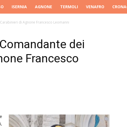
SO
ISERNIA
AGNONE
TERMOLI
VENAFRO
CRONA
 Carabinieri di Agnone Francesco Leomanni
l Comandante dei
gnone Francesco
e
,