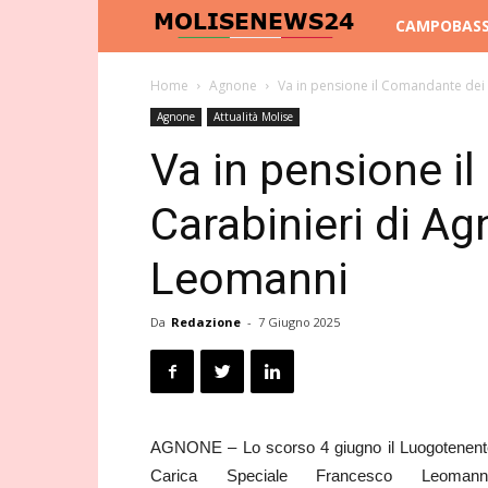
Molise
CAMPOBAS
News
Home
Agnone
Va in pensione il Comandante dei
Agnone
Attualità Molise
24
Va in pensione i
Carabinieri di A
Leomanni
Da
Redazione
-
7 Giugno 2025
AGNONE – Lo scorso 4 giugno il Luogotenent
Carica Speciale Francesco Leomanni