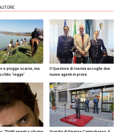
'AUTORE
do e piogge scarse, ma
Il Questore di Isernia accoglie due
Occhito ‘regge’
nuove agenti in prova
 “Diritti negati a chi vive
Guardia di Finanza Campobasso: il