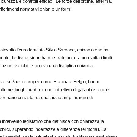
urezza e controlli efficaci. Le forze dell’ordine, afferma,
ferimenti normativi chiari e uniformi.
involto l’eurodeputata Silvia Sardone, episodio che ha
imento, la discussione ha mostrato ancora una volta i limiti
tazioni variabili e non su una disciplina univoca.
iversi Paesi europei, come Francia e Belgio, hanno
lto nei luoghi pubblici, con l’obiettivo di garantire regole
e, permane un sistema che lascia ampi margini di
 intervento legislativo che definisca con chiarezza la
ubblici, superando incertezze e differenze territoriali. La