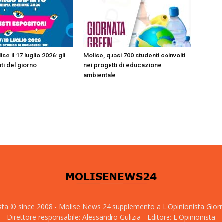
ise il 17 luglio 2026: gli
Molise, quasi 700 studenti coinvolti
i del giorno
nei progetti di educazione
ambientale
sta © since 2008 - Molise News 24 supplemento a L'Opinionista Gior
Direttore responsabile: Alessandro Gulizia - Editore: L'Opinionista