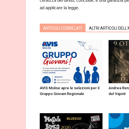
certezza del diritto, conclude, è una garanzia per 
ad applicare la legge.
ARTICOLI CORRELATI
ALTRI ARTICOLI DELL
AVIS Molise apre le selezioni per il
Andrea Renz
Gruppo Giovani Regionale
del Vajont