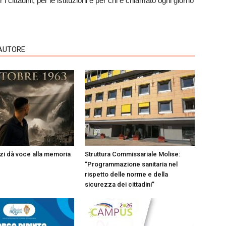
i cittadini, per le istituzioni e per chi è chiamato ogni giorno
'AUTORE
i dà voce alla memoria
Struttura Commissariale Molise:
“Programmazione sanitaria nel
rispetto delle norme e della
sicurezza dei cittadini”