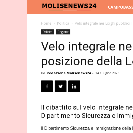
Molise
CAMPOBAS
News
Home
Politica
Velo integrale nei luoghi pubblici:
Politica
Regione
24
Velo integrale nei
posizione della 
Da
Redazione Molisenews24
-
14 Giugno 2026
Il dibattito sul velo integrale ne
Dipartimento Sicurezza e Immi
Il Dipartimento Sicurezza e Immigrazione della