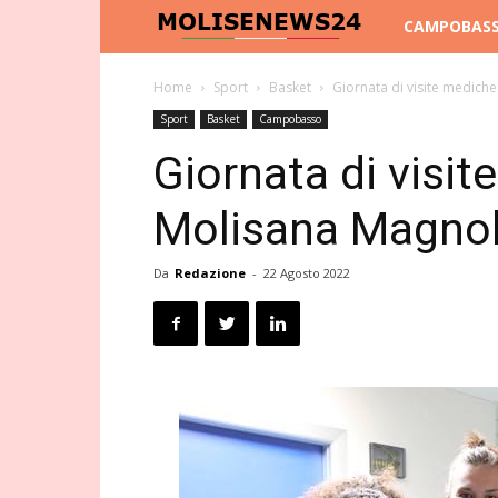
Molise
CAMPOBAS
News
Home
Sport
Basket
Giornata di visite medich
Sport
Basket
Campobasso
24
Giornata di visit
Molisana Magnol
Da
Redazione
-
22 Agosto 2022