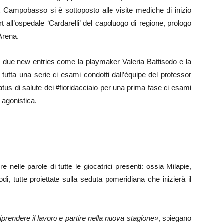
t Campobasso si è sottoposto alle visite mediche di inizio
t all’ospedale ‘Cardarelli’ del capoluogo di regione, prologo
’Arena.
ue new entries come la playmaker Valeria Battisodo e la
 tutta una serie di esami condotti dall’équipe del professor
us di salute dei #fioridacciaio per una prima fase di esami
 agonistica.
elle parole di tutte le giocatrici presenti: ossia Milapie,
odi, tutte proiettate sulla seduta pomeridiana che inizierà il
riprendere il lavoro e partire nella nuova stagione»
, spiegano