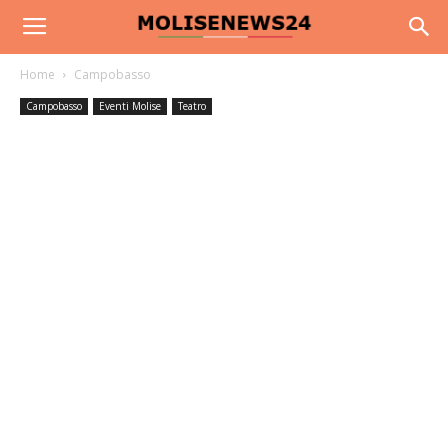
Home
Campobasso
Campobasso
Eventi Molise
Teatro