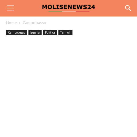
Home
Campobasso
Campobasso
Isernia
Politica
Termoli