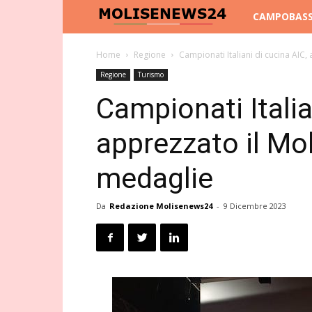
Molise
CAMPOBAS
News
Home
Regione
Campionati Italiani di cucina AIC
Regione
Turismo
24
Campionati Italia
apprezzato il Mo
medaglie
Da
Redazione Molisenews24
-
9 Dicembre 2023