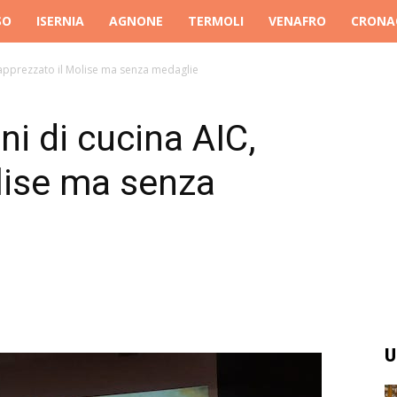
SO
ISERNIA
AGNONE
TERMOLI
VENAFRO
CRONA
, apprezzato il Molise ma senza medaglie
ni di cucina AIC,
lise ma senza
U