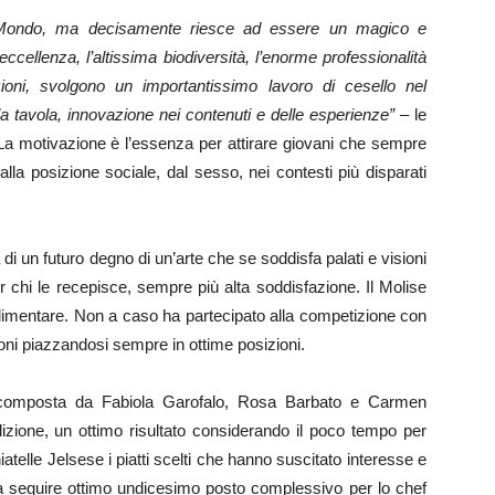
l Mondo, ma decisamente riesce ad essere un magico e
eccellenza, l’altissima biodiversità, l’enorme professionalità
ioni, svolgono un importantissimo lavoro di cesello nel
la tavola, innovazione nei contenuti e delle esperienze”
– le
 La motivazione è l’essenza per attirare giovani che sempre
lla posizione sociale, dal sesso, nei contesti più disparati
 un futuro degno di un’arte che se soddisfa palati e visioni
r chi le recepisce, sempre più alta soddisfazione. Il Molise
oalimentare. Non a caso ha partecipato alla competizione con
ioni piazzandosi sempre in ottime posizioni.
omposta da Fabiola Garofalo, Rosa Barbato e Carmen
dizione, un ottimo risultato considerando il poco tempo per
atelle Jelsese i piatti scelti che hanno suscitato interesse e
e a seguire ottimo undicesimo posto complessivo per lo chef