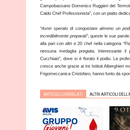
Campobassano Domenico Ruggieri del Termolese
Caldo Chef Professionista”, con un piatto dedica
“Avrei sperato di conquistare almeno un pod
incredibilmente preparati”
, queste le sue parole
alla pari con altri e 20 chef nella categoria “
nessuna medaglia pregiata. Interessante il 
Cucchiaio”, dove si è fiorato il podio. La pro
cresce anche grazie ai tre Istituti Alberghieri m
Frigomeccanica Cristofaro, hanno funto da spon
ARTICOLI CORRELATI
ALTRI ARTICOLI DELL