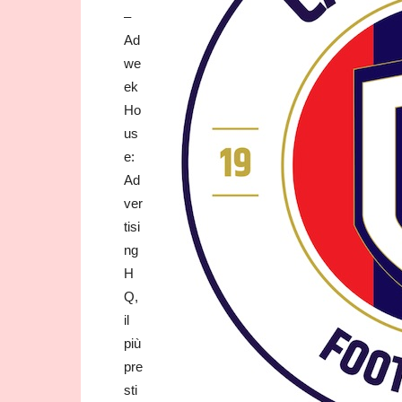
–
Ad
we
ek
Ho
us
e:
Ad
ver
tisi
ng
H
Q,
il
più
pre
sti