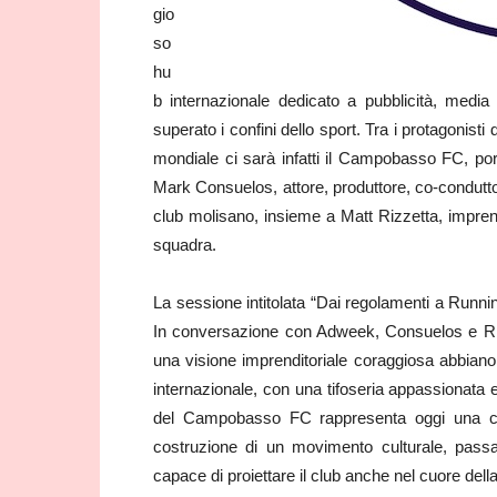
gio
so
hu
b internazionale dedicato a pubblicità, medi
superato i confini dello sport. Tra i protagonis
mondiale ci sarà infatti il Campobasso FC, port
Mark Consuelos, attore, produttore, co-conduttor
club molisano, insieme a Matt Rizzetta, imprend
squadra.
La sessione intitolata “Dai regolamenti a Runnin
In conversazione con Adweek, Consuelos e Riz
una visione imprenditoriale coraggiosa abbiano t
internazionale, con una tifoseria appassionata e
del Campobasso FC rappresenta oggi una case
costruzione di un movimento culturale, pas
capace di proiettare il club anche nel cuore de