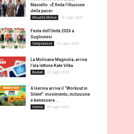
Masiello: «È finita l’illusione
della pace»
19 Luglio 2026
Attualità Molise
Festa dell’Unità 2026 a
Guglionesi
19 Luglio 2026
Campobasso
La Molisana Magnolia, arriva
l’ala lettone Kate Vilka
19 Luglio 2026
Basket
A Isernia arriva il “Workout in
Silent”: movimento, inclusione
e benessere...
19 Luglio 2026
Isernia