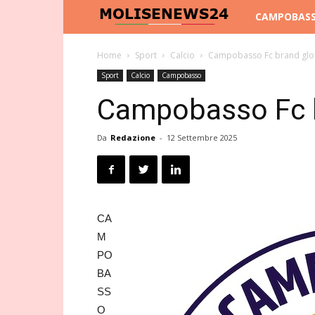
Molise
CAMPOBAS
News
Home
Sport
Calcio
Campobasso Fc brand glo
Sport
Calcio
Campobasso
24
Campobasso Fc b
Da
Redazione
-
12 Settembre 2025
CA
M
PO
BA
SS
O