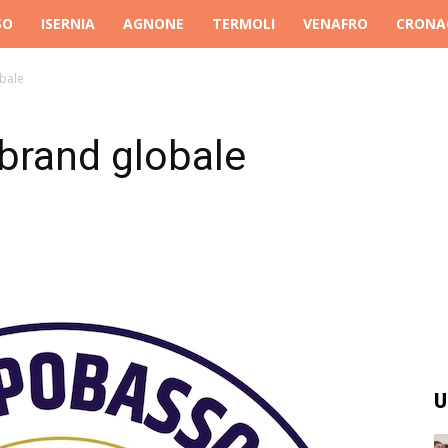
SO
ISERNIA
AGNONE
TERMOLI
VENAFRO
CRONA
bale
rand globale
U