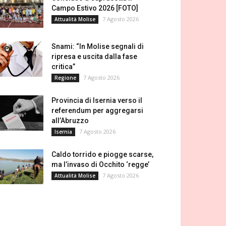
Campo Estivo 2026 [FOTO]
7 Agosto 2026
Attualità Molise
Snami: “In Molise segnali di
ripresa e uscita dalla fase
critica”
7 Agosto 2026
Regione
Provincia di Isernia verso il
referendum per aggregarsi
all’Abruzzo
7 Agosto 2026
Isernia
Caldo torrido e piogge scarse,
ma l’invaso di Occhito ‘regge’
7 Agosto 2026
Attualità Molise