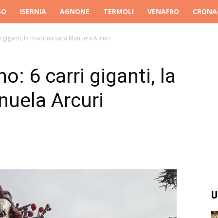
SO
ISERNIA
AGNONE
TERMOLI
VENAFRO
CRONA
i giganti, la madrina sarà Manuela Arcuri
o: 6 carri giganti, la
uela Arcuri
U