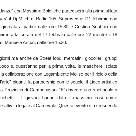
 danze” con Massimo Boldi che parteciperà alla prima sfilata
 sarà il Dj Mitch di Radio 105. Si prosegue l’11 febbraio con
giornata a partire dalle ore 15.30 e Cristina Scabbia con
animerà la serata del 17 febbraio dalle ore 22 mentre il 18
o, Manuela Arcuri, dalle ore 15.30.
 giorni ma anche da Street food, mercatini, giocolieri, gruppi
afuoco e, quest’anno per la prima volta, le maschere isolate
a collaborazione con Legambiente Molise per il riciclo della
’arte” giganti, la partnership con le scuole: il Liceo artistico
a, la Provincia di Campobasso. “E’ davvero uno spettacolo a
Puchetti – I giovani hanno dato il massimo così come
 le attività legate al Carnevale. Questo evento sta crescendo