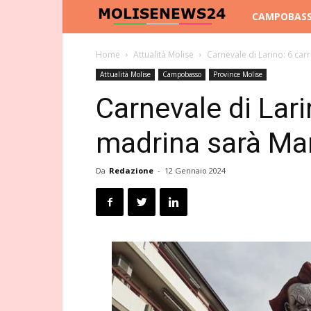
Molise
CAMPOBAS
News
Home
Attualità Molise
Carnevale di Larino: 6 carr
Attualità Molise
Campobasso
Province Molise
24
Carnevale di Larin
madrina sarà Man
Da
Redazione
-
12 Gennaio 2024