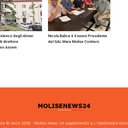
’elenco degli idonei
Nicola Balice è il nuovo Presidente
di direttore
del GAL Mare Molise Costiero
ivo Asrem
sta © since 2008 - Molise News 24 supplemento a L'Opinionista Gior