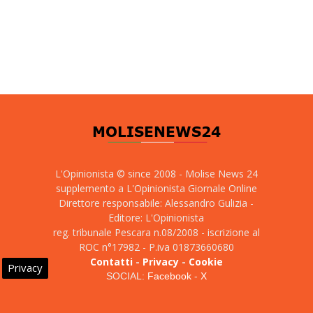
L'Opinionista © since 2008 - Molise News 24
supplemento a L'Opinionista Giornale Online
Direttore responsabile: Alessandro Gulizia -
Editore: L'Opinionista
reg. tribunale Pescara n.08/2008 - iscrizione al
ROC n°17982 - P.iva 01873660680
Contatti
-
Privacy
-
Cookie
Privacy
SOCIAL:
Facebook
-
X