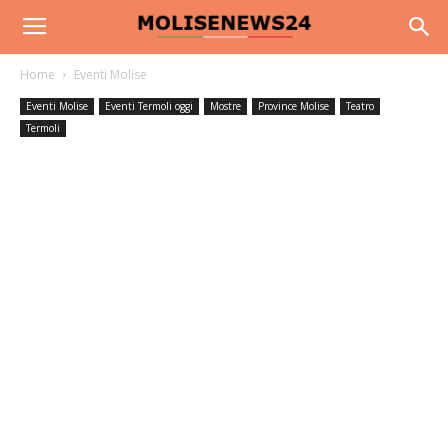
Home
Eventi Molise
Eventi Molise
Eventi Termoli oggi
Mostre
Province Molise
Teatro
Termoli